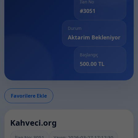
İlan No
#3051
Durum
Aktarim Bekleniyor
Başlangıç
500.00 TL
Favorilere Ekle
Kahveci.org
İlan No: 3051
Yayın: 2026-03-27 17:12:30