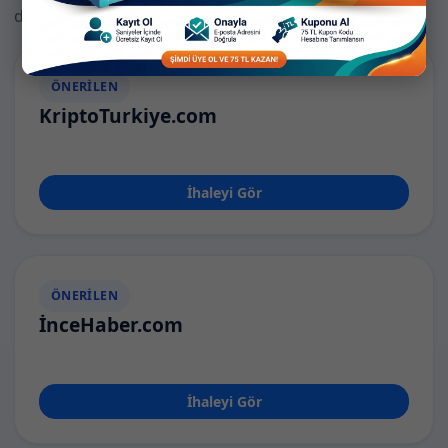
domainleri hızlıca keşfedin.
ÖNERILEN
KriptoTurkiye.com
İhaleyi Gör
ÖNERILEN
İnceHaber.com
İhaleyi Gör