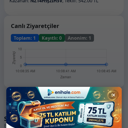
Kazanan:
NZ14H9J2IHSV
, Teklif: 542.00 TL
Canlı Ziyaretçiler
Toplam:
1
Kayıtlı:
0
Anonim:
1
×
Sizin için önerilen ihaleler
Benzer ilgi alanlarına sahip yatırımcıların takip ettiği